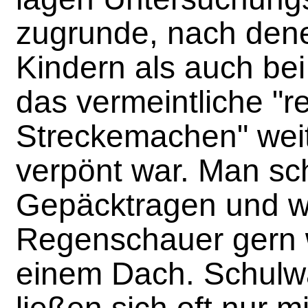
zugrunde, nach den
Kindern als auch be
das vermeintliche "r
Streckemachen" wei
verpönt war. Man sc
Gepäcktragen und w
Regenschauer gern 
einem Dach. Schul
ließen sich oft nur m