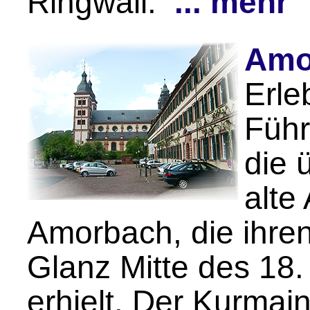
Ringwall.
... mehr
Amo
Erle
Führ
die 
alte
Amorbach, die ihre
Glanz Mitte des 18.
erhielt. Der Kurmai