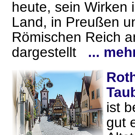
heute, sein Wirken 
Land, in Preußen u
Römischen Reich a
dargestellt
... meh
Rot
Tau
ist 
gut 