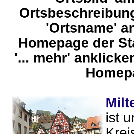
Ortsbeschreibung
'Ortsname' a
Homepage der St
'... mehr' anklick
Homep
Milt
ist 
Krei