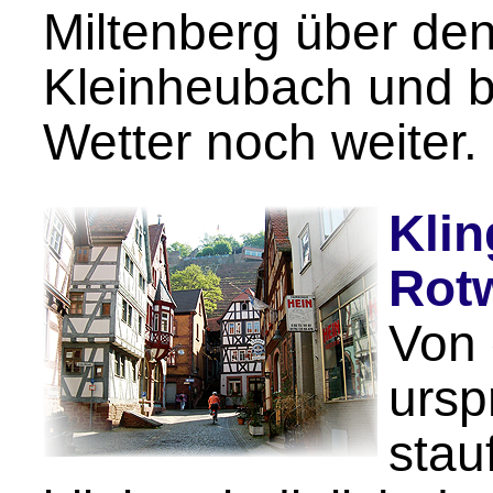
Miltenberg über de
Kleinheubach und b
Wetter noch weiter
Klin
Rot
Von 
ursp
stau