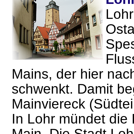
Lohr
Ost
Spes
Flus
Mains, der hier na
schwenkt. Damit be
Mainviereck (Südtei
In Lohr mündet die 
Main. Die Stadt Loh