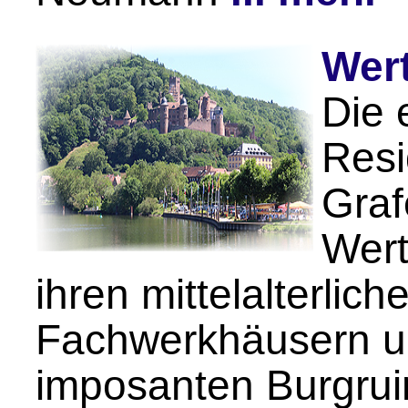
Wer
Die 
Resi
Graf
Wert
ihren mittelalterlic
Fachwerkhäusern u
imposanten Burgrui