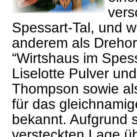
ver
Spessart-Tal, und w
anderem als Drehor
“Wirtshaus im Spess
Liselotte Pulver un
Thompson sowie al
für das gleichnamig
bekannt. Aufgrund 
versteckten Lage ü